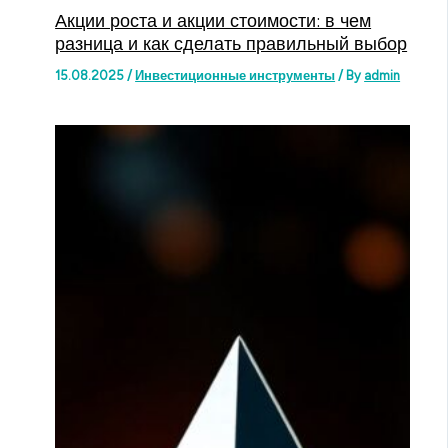
Акции роста и акции стоимости: в чем
разница и как сделать правильный выбор
15.08.2025
/
Инвестиционные инструменты
/ By
admin