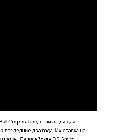
all Corporation, производящая
 последние два года. Их ставка на
 плоды. Европейская DS Smith,