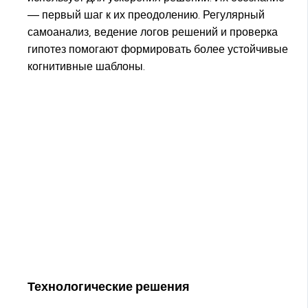
— первый шаг к их преодолению. Регулярный
самоанализ, ведение логов решений и проверка
гипотез помогают формировать более устойчивые
когнитивные шаблоны.
Технологические решения