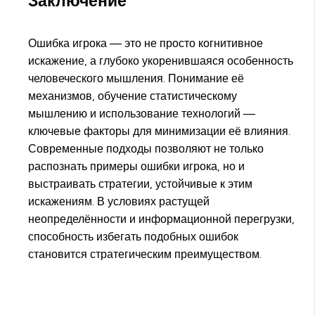
Заключение
Ошибка игрока — это не просто когнитивное
искажение, а глубоко укоренившаяся особенность
человеческого мышления. Понимание её
механизмов, обучение статистическому
мышлению и использование технологий —
ключевые факторы для минимизации её влияния.
Современные подходы позволяют не только
распознать примеры ошибки игрока, но и
выстраивать стратегии, устойчивые к этим
искажениям. В условиях растущей
неопределённости и информационной перегрузки,
способность избегать подобных ошибок
становится стратегическим преимуществом.