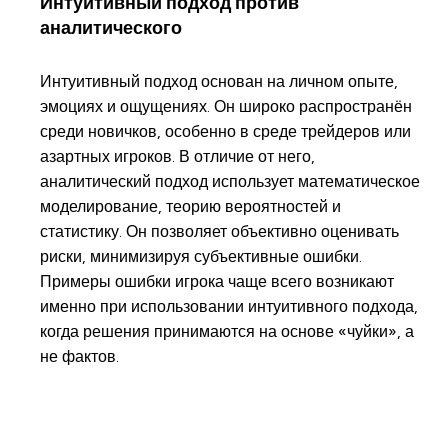
Интуитивный подход против
аналитического
Интуитивный подход основан на личном опыте,
эмоциях и ощущениях. Он широко распространён
среди новичков, особенно в среде трейдеров или
азартных игроков. В отличие от него,
аналитический подход использует математическое
моделирование, теорию вероятностей и
статистику. Он позволяет объективно оценивать
риски, минимизируя субъективные ошибки.
Примеры ошибки игрока чаще всего возникают
именно при использовании интуитивного подхода,
когда решения принимаются на основе «чуйки», а
не фактов.