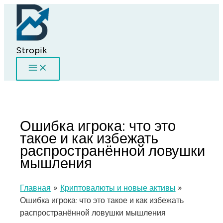
Перейти
к
содержимому
Stropik
Ошибка игрока: что это
такое и как избежать
распространённой ловушки
мышления
Главная
Криптовалюты и новые активы
Ошибка игрока: что это такое и как избежать
распространённой ловушки мышления