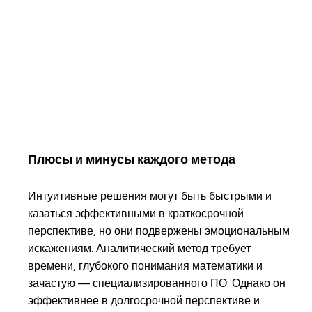
Плюсы и минусы каждого метода
Интуитивные решения могут быть быстрыми и
казаться эффективными в краткосрочной
перспективе, но они подвержены эмоциональным
искажениям. Аналитический метод требует
времени, глубокого понимания математики и
зачастую — специализированного ПО. Однако он
эффективнее в долгосрочной перспективе и