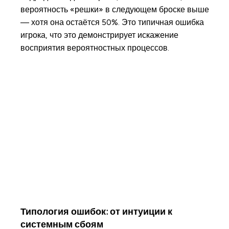
вероятность «решки» в следующем броске выше
— хотя она остаётся 50%. Это типичная ошибка
игрока, что это демонстрирует искажение
восприятия вероятностных процессов.
Типология ошибок: от интуиции к
системным сбоям