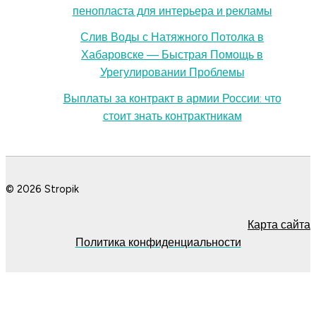
пенопласта для интерьера и рекламы
Слив Воды с Натяжного Потолка в
Хабаровске — Быстрая Помощь в
Урегулировании Проблемы
Выплаты за контракт в армии России: что
стоит знать контрактникам
© 2026 Stropik
Карта сайта
Политика конфиденциальности