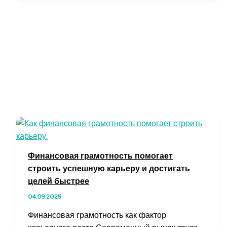
и
быстро
в
Москве
Финансовая грамотность помогает
строить успешную карьеру и достигать
целей быстрее
04.09.2025
Финансовая грамотность как фактор