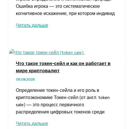
Ошибка игрока — это систематическое
когнитивное искажение, при котором индивид
Ошибка
Читать дальше
игрока:
что
это
такое
и
Что такое токен-сейл и как он работает в
как
мире криптовалют
избежать
05.09.2025
распространённой
ловушки
Определение токен-сейла и его роль в
мышления
криптоэкономике Токен-сейл (от англ. token
sale) — это процесс первичного
распределения цифровых токенов среди
Что
Читать дальше