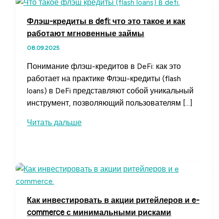
Флэш-кредиты в defi: что это такое и как
работают мгновенные займы
08.09.2025
Понимание флэш-кредитов в DeFi: как это
работает на практике Флэш-кредиты (flash
loans) в DeFi представляют собой уникальный
инструмент, позволяющий пользователям […]
Флэш-
Читать дальше
кредиты
в
defi:
что
это
такое
Как инвестировать в акции ритейлеров и e-
и
commerce с минимальными рисками