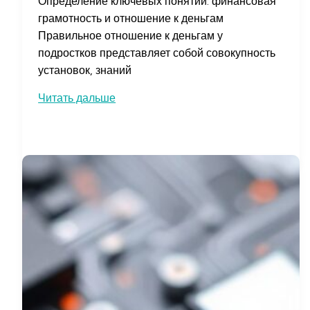
Определение ключевых понятий: финансовая
грамотность и отношение к деньгам
Правильное отношение к деньгам у
подростков представляет собой совокупность
установок, знаний
Как
Читать дальше
сформировать
правильное
отношение
к
деньгам
у
подростков
для
финансовой
грамотности