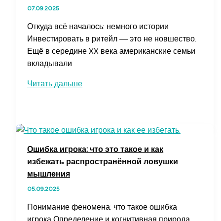
как
07.09.2025
работают
мгновенные
Откуда всё началось: немного истории
займы
Инвестировать в ритейл — это не новшество.
Ещё в середине XX века американские семьи
вкладывали
Как
Читать дальше
инвестировать
в
акции
ритейлеров
и
Ошибка игрока: что это такое и как
e-
избежать распространённой ловушки
commerce
мышления
с
05.09.2025
минимальными
рисками
Понимание феномена: что такое ошибка
игрока Определение и когнитивная природа