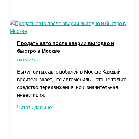
такое
токен-
сейл
и
как
он
Продать авто после аварии выгодно и
работает
быстро в Москве
в
05.09.2025
мире
криптовалют
Выкуп битых автомобилей в Москве Каждый
водитель знает, что автомобиль – это не только
средство передвижения, но и значительная
инвестиция.
Продать
Читать дальше
авто
после
аварии
выгодно