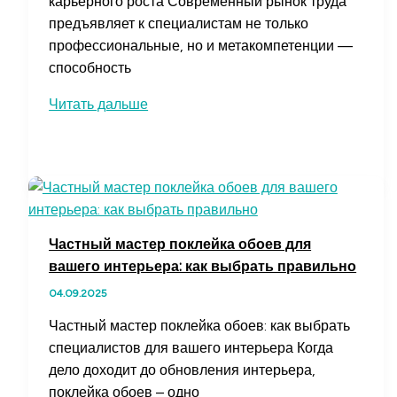
карьерного роста Современный рынок труда
предъявляет к специалистам не только
профессиональные, но и метакомпетенции —
способность
Финансовая
Читать дальше
грамотность
помогает
строить
успешную
карьеру
и
Частный мастер поклейка обоев для
достигать
вашего интерьера: как выбрать правильно
целей
04.09.2025
быстрее
Частный мастер поклейка обоев: как выбрать
специалистов для вашего интерьера Когда
дело доходит до обновления интерьера,
поклейка обоев – одно