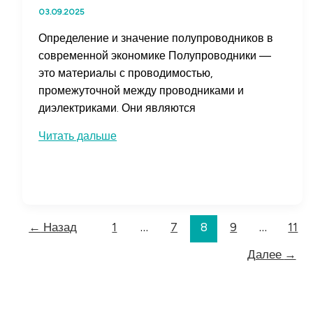
03.09.2025
Определение и значение полупроводников в
современной экономике Полупроводники —
это материалы с проводимостью,
промежуточной между проводниками и
диэлектриками. Они являются
Инвестиции
Читать дальше
в
полупроводниковые
компании:
как
выбрать
←
Назад
1
…
7
8
9
…
11
перспективные
Далее
→
акции