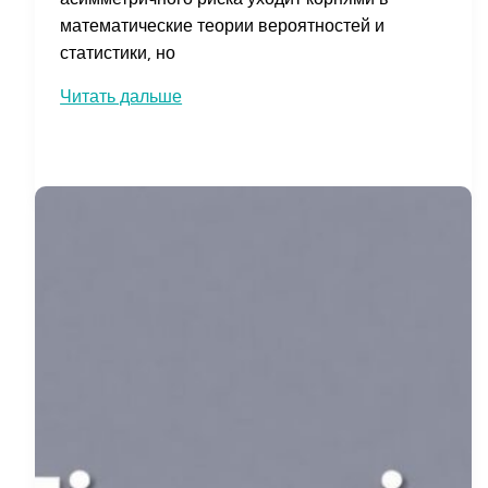
математические теории вероятностей и
статистики, но
Асимметричный
Читать дальше
риск:
что
это
такое
и
как
находить
выгодные
инвестиционные
возможности