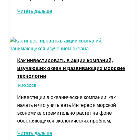
Накрутка
Читать дальше
комментариев
TikTok:
как
увеличить
вовлеченность
и
Как инвестировать в акции компаний,
популярность
изучающих океан и развивающих морские
технологии
14.10.2025
Инвестиции в океанические компании: как
начать и что учитывать Интерес к морской
экономике стремительно растет на фоне
обостряющихся экологических проблем,
Как
Читать дальше