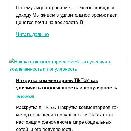
Почему лицензирование — ключ к свободе и
доходу Мы живем в удивительное время: идеи
ценятся почти на вес золота. В
Пассивный
Читать дальше
доход
на
лицензировании
идей
и
творчества
Накрутка комментариев TikTok: как
—
увеличить вовлеченность и популярность
как
18.10.2025
начать
зарабатывать
Раскрутка в TikTok: Накрутка комментариев как
метод повышения популярности TikTok стал
настоящим феноменом в мире социальных
сетей, и его популярность