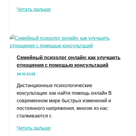
Сибильная
Читать дальше
атака
в
блокчейне
—
что
это
Семейный психолог онлайн: как улучшить
и
отношения с помощью консультаций
как
24.10.2025
она
влияет
Дистанционные психологические
на
консультации: как найти помощь онлайн В
безопасность
современном мире быстрых изменений и
сети
постоянного напряжения, многие из нас
сталкиваются с
Семейный
Читать дальше
психолог