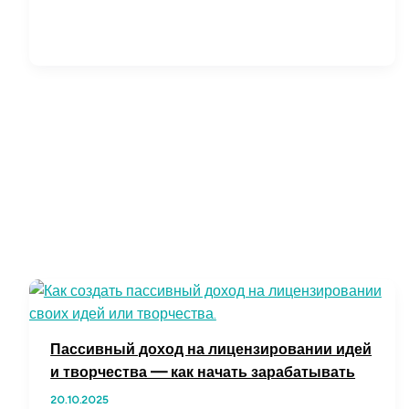
онлайн:
как
улучшить
отношения
с
помощью
консультаций
Пассивный доход на лицензировании идей
и творчества — как начать зарабатывать
20.10.2025