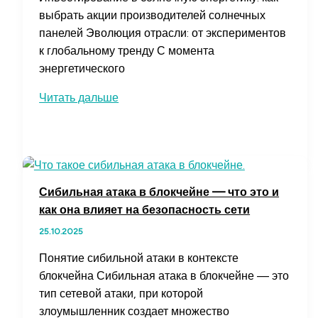
выбрать акции производителей солнечных
панелей Эволюция отрасли: от экспериментов
к глобальному тренду С момента
энергетического
Как
Читать дальше
инвестировать
в
акции
производителей
солнечных
Сибильная атака в блокчейне — что это и
панелей
как она влияет на безопасность сети
с
25.10.2025
минимальными
рисками
Понятие сибильной атаки в контексте
блокчейна Сибильная атака в блокчейне — это
тип сетевой атаки, при которой
злоумышленник создает множество