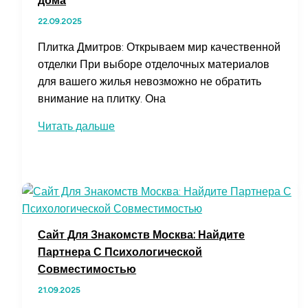
дома
22.09.2025
Плитка Дмитров: Открываем мир качественной
отделки При выборе отделочных материалов
для вашего жилья невозможно не обратить
внимание на плитку. Она
Плитка
Читать дальше
Дмитров:
Обнаружьте
превосходство
качественной
отделки
для
Сайт Для Знакомств Москва: Найдите
дома
Партнера С Психологической
Совместимостью
21.09.2025