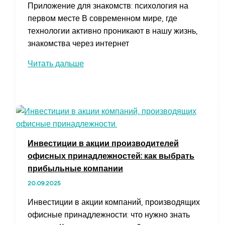
Приложение для знакомств: психология на
первом месте В современном мире, где
технологии активно проникают в нашу жизнь,
знакомства через интернет
Сайт
Читать дальше
Для
Знакомств
Москва:
Найдите
Партнера
С
Инвестиции в акции производителей
Психологической
офисных принадлежностей: как выбрать
Совместимостью
прибыльные компании
20.09.2025
Инвестиции в акции компаний, производящих
офисные принадлежности: что нужно знать