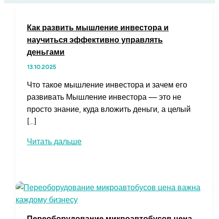
Как развить мышление инвестора и
научиться эффективно управлять
деньгами
13.10.2025
Что такое мышление инвестора и зачем его
развивать Мышление инвестора — это не
просто знание, куда вложить деньги, а целый
[…]
Как
Читать дальше
развить
мышление
инвестора
и
научиться
эффективно
Переоборудование микроавтобусов цена