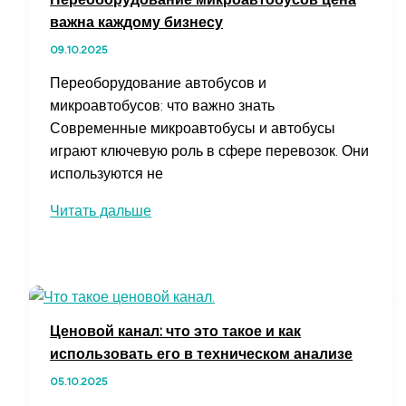
управлять
важна каждому бизнесу
деньгами
09.10.2025
Переоборудование автобусов и
микроавтобусов: что важно знать
Современные микроавтобусы и автобусы
играют ключевую роль в сфере перевозок. Они
используются не
Переоборудование
Читать дальше
микроавтобусов
цена
важна
каждому
бизнесу
Ценовой канал: что это такое и как
использовать его в техническом анализе
05.10.2025