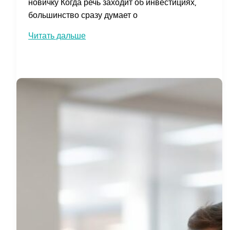
новичку Когда речь заходит об инвестициях,
большинство сразу думает о
Инвестиции
Читать дальше
в
акции
производителей
офисных
принадлежностей:
как
выбрать
прибыльные
компании