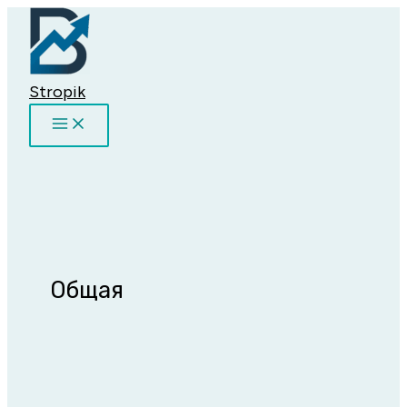
Перейти
к
содержимому
Stropik
Общая