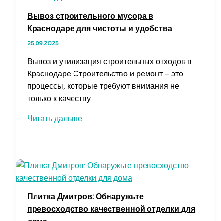
Вывоз строительного мусора в
Краснодаре для чистоты и удобства
25.09.2025
Вывоз и утилизация строительных отходов в
Краснодаре Строительство и ремонт – это
процессы, которые требуют внимания не
только к качеству
Вывоз
Читать дальше
строительного
мусора
в
Краснодаре
для
чистоты
Плитка Дмитров: Обнаружьте
и
превосходство качественной отделки для
удобства