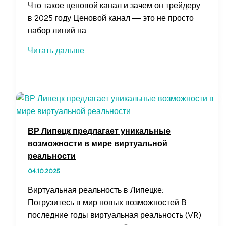
Что такое ценовой канал и зачем он трейдеру
в 2025 году Ценовой канал — это не просто
набор линий на
Ценовой
Читать дальше
канал:
что
это
такое
и
как
ВР Липецк предлагает уникальные
использовать
возможности в мире виртуальной
его
реальности
в
04.10.2025
техническом
анализе
Виртуальная реальность в Липецке:
Погрузитесь в мир новых возможностей В
последние годы виртуальная реальность (VR)