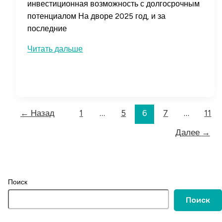
инвестиционная возможность с долгосрочным
потенциалом На дворе 2025 год, и за
последние
Инвестиции
Читать дальше
в
акции
аутсорсинговых
компаний:
как
←
Назад
1
…
5
6
7
…
11
выбрать
Далее
→
перспективные
направления
Поиск
Поиск