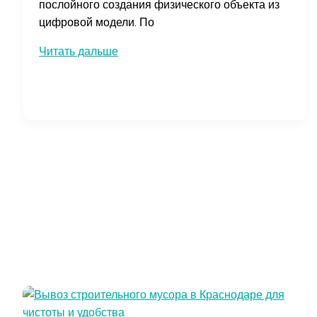
послойного создания физического объекта из
цифровой модели. По
Как
Читать дальше
инвестировать
в
акции
3d-
печати
и
получать
прибыль
от
новых
технологий