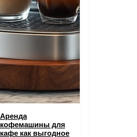
компании
генной
инженерии
Аренда
кофемашины для
кафе как выгодное