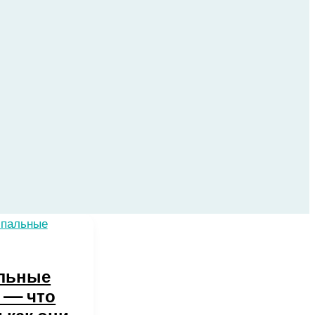
льные
 — что