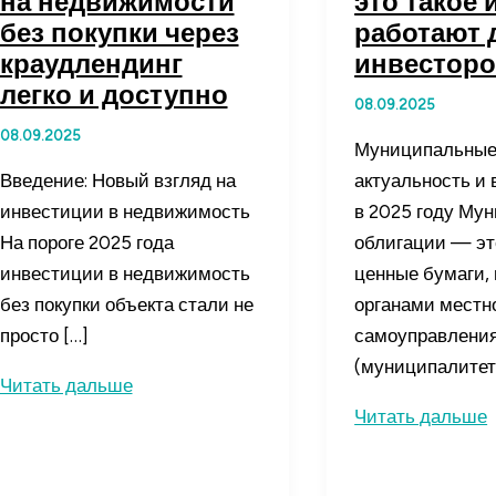
на недвижимости
это такое 
без покупки через
работают 
краудлендинг
инвестор
легко и доступно
08.09.2025
08.09.2025
Муниципальные 
Введение: Новый взгляд на
актуальность и
инвестиции в недвижимость
в 2025 году Му
На пороге 2025 года
облигации — эт
инвестиции в недвижимость
ценные бумаги,
без покупки объекта стали не
органами местн
просто […]
самоуправлени
(муниципалитет
Пассивный
Читать дальше
доход
Муниципальны
Читать дальше
на
облигации
недвижимости
—