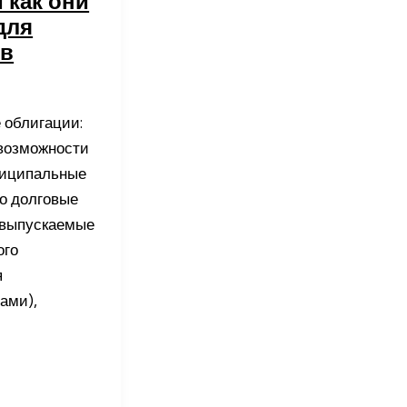
и как они
для
ов
облигации:
 возможности
ниципальные
о долговые
 выпускаемые
ого
я
ами),
е