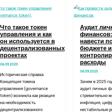
без
что
покупки
это
через
такое
краудлендинг
и
Что такое токен
Аудит лич
легко
как
управления и как
финансов:
и
они
он используется в
навести п
доступно
работают
децентрализованных
бюджете и
для
проектах
контролир
инвесторов
расходы
06.09.2025
06.09.2025
Историческая справка
Концепция токена
Зачем в 2025 го
управления (governance
аудит личных ф
token) возникла как реакция
стремительно м
на необходимость
инфляция, цифр
децентрализованного
нестабильные р