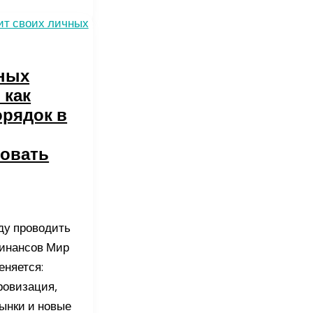
ных
 как
орядок в
овать
ду проводить
инансов Мир
еняется:
овизация,
ынки и новые