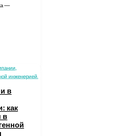
ка —
и в
: как
 в
генной
и