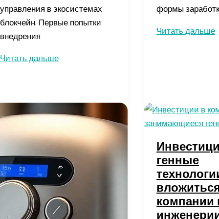
управления в экосистемах
формы заработ
блокчейн. Первые попытки
Аудит
Читать дальше
внедрения
личных
Что
финансов:
Читать дальше
такое
как
токен
навести
управления
порядок
и
в
как
бюджете
он
и
Инвестици
используется
контролировать
генные
в
расходы
технологии
децентрализованных
вложиться
проектах
компании 
инженери