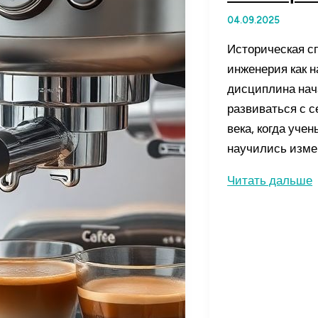
04.09.2025
Историческая с
инженерия как н
дисциплина нач
развиваться с 
века, когда уче
научились изме
Инвестиции
Читать дальше
в
генные
технологии:
как
вложиться
в